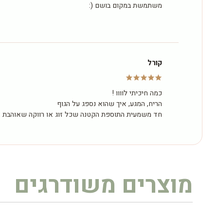
משתמשת במקום בושם (:
קורל
כמה חיכיתי לוווו !
הריח, המגע, איך שהוא נספג על הגוף
חד משמעית התוספת הקטנה שכל זוג או רווקה שאוהבת א
מוצרים משודרגים