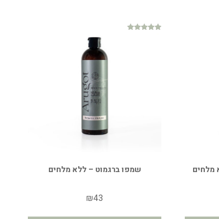
דורג
4.88
מתוך 5
 מלחים
שמפו ברגמוט – ללא מלחים
₪
43