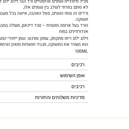
מכיל סינרגיית שמנים ארומטיים ורד הבר וילנג ילנג 
לא סתם בחרתי לשלב בין שמנים אלו,
ורדים זה צמח הנשים, סמל האהבה, אישה בכל מעברי 
תשוקה.
הורד בעל ארומה חושנית – נוגד דיכאון, מעולה במצב
אנדורפינים במוח.
וילנג ילנג ריחו מתקתק, עמוק ומרגש. שמן ייחודי המ
הוא מעורר את התשוקה, מגביר חושניות ומאזן הורמוני
100ML
רכיבים
אופן השימוש
רכיבים
מדיניות משלוחים והחזרות