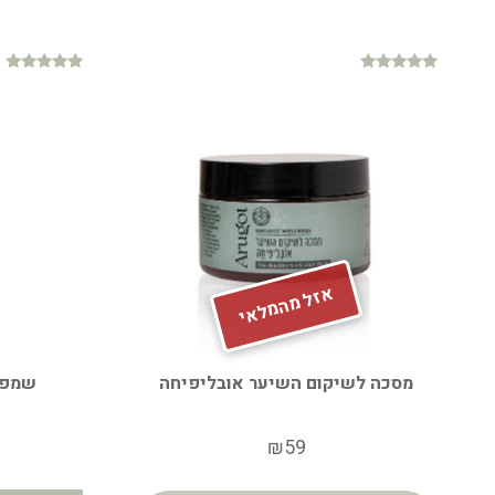
דורג
דורג
4.75
4.70
מתוך 5
מתוך 5
אזל מהמלאי
מסכה לשיקום השיער אובליפיחה
שמפו 
₪
59