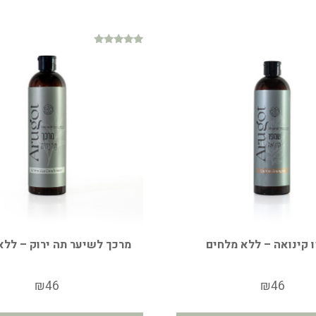
דורג
4.83
מתוך 5
קינואה – ללא מלחים
מרכך לשיער תה ירוק – ללא
₪
46
₪
46