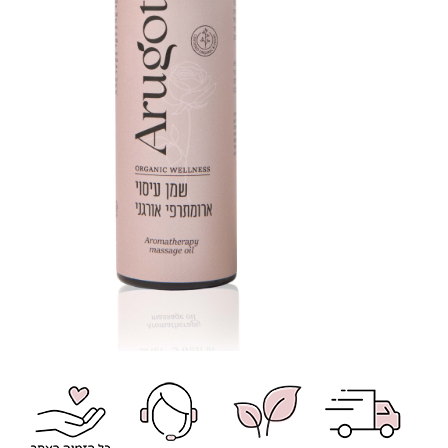
כמות
של
שמן
עיסוי
ארומתרפי
אורגני