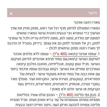
מארז
רחצה
אורגני
תיאור
מארז רחצה אורגני
המארז המושלם לפינוק מכף רגל ועד ראש, מפנק ומזין את עורך
ושיערך כדי שתהיא הכי טבעית וזוהרת שיש! המארז מתאים
למתנת יום הולדת, מתנה לחג, מתנה ליולדת טרייה ולכל מי שתרצי
לפנק, רק אל תשכחי לפנק גם את עצמך. בידיוק בשביל זה הרכבנו
לך מארז רחצה מפנק שיתאים לכולן –
1.
שמפו אורגני קינואה
(400 מ”ל)
– שמפו ללא מלחים אורגני
לשיקום השיער קינואה,עם צמחי מרפא אורגניים לחיזוק ושיקום
השיער. מכיל שמן קוקוס, אובליפיחה, חוחובה וחלבון קינואה
שמרככים ומחיים את השיער. רקחנו עבורכם שמפו איכותי ביותר
עם אחוז גבוה של צמחי מרפא משקמי שיער- לבעיות של
פסוריאזיס, קשקשים, נשירת שיער, התקרחות ועוד. מומלץ מאד
במקרי נשירה, אטופיק דרמטיטיס, פסוריאזיס, גירויים בעור
הקרקפת או שיער חלש ולא מאוזן !
2.
סבון גוף מליסה
(400 מ”ל)
– הסבון שלנו עשיר בחליטות
תמציות צמחים ששומרות על עור בריא מאוזן ונעים. מכיל תמצית
מליסה צמחית להרגעה ואיזון העור, היוצר חוויית רחצה טבעית