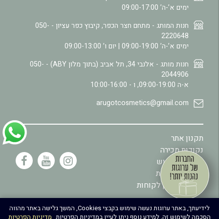
ימים א’-ה’ 09:00-17:00
חנות המותג - מתחם חצר הכפר, קיבוץ כפר עציון -
050-
2220648
ימים א’-ה’ 09:00-19:00 | יום ו’ 09:00-13:00
חנות מותג - אלנבי 34, תל אביב (בתוך מלון ABY) -
050-
2044906
א-ה 09:00-19:00, ו - 10:00-16:00
arugotcosmetics@gmail.com
תקנון אתר
נקודות מכירה
מדיניות שימוש
.
מדיניות פרטיות
תקנון מועדון לקוחות
לידיעתך, באתר ערוגות נעשה שימוש בקבצי Cookies, המשך גלישה באתר מהווה
הסכמה לשימוש זה, למידע נוסף ניתן לעיין במדיניות הפרטיות
מדיניות הפרטיות