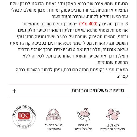
מרעננת שמשאירה עור בריא מאוזן ונקי באמת. הכנסנו לסבון שלנו
תמציות ארומטיות בניחוח מרגיע עמוק ומיוחד. סבון מושלם לבעלי
עור רגיש ונפלא ללחות, שמירה והזנת העור.
3.
מרכך תה ירוק
(400 מ”ל)
–המרכך שלנו מורכב מתמציות
ארומטיות וצמחי מרפא שיזינו יחליקו וישאירו שיער חלק נעים
וריחני, תמצית תה ירוק שומרת על צבע השיער ומגינה מפני נזקי
השמש ומזג האוויר. מכיל שמני נשא אורגנים בכבישה קרה, חמאת
שיאה אורגנית, חלבון קינואה טבעי יוצרים מרכך אורגני מדהים
ויעיל, מרכך את השיער ומשאיר אותו נעים וקל לסירוק ללא
תחושת שמנוניות
המארז מגיע בקופסת מתנה מהודרת, וניתן לכתוב בהערות ברכה
קצרה.
מדיניות משלוחים והחזרות